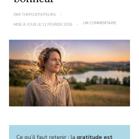
PAR
THEPOSITIVITEURS
SUR
UN COMMENTAIRE
MISE À JOUR LE
11 FÉVRIER 2026
LA
GRATITUDE
:
COMMENT
ELLE
TRANSFORM
TON
CERVEAU
ET
TON
BONHEUR
Ce qu’il faut retenir : la
gratitude est