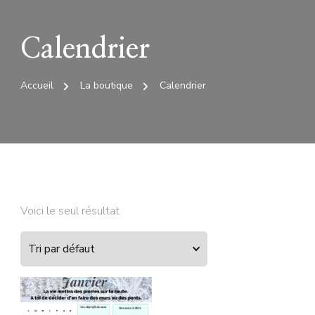
Calendrier
Accueil
La boutique
Calendrier
Voici le seul résultat